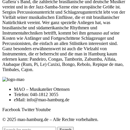
Gafiera´s Band, die zahlreiche brasilianische und deutsche Musiker
vereint und in der Jazz-Samba-Szene eine europäische Größe ist.
Sergios Percussionunterricht und Schlagzeugunterricht lebt von der
Vielfalt seiner musikalischen Einflüsse, die er mit brasilianischer
Natürlichkeit vereint. Wer ganz spezielle Anliegen hat, was
brasilianische und südamerikanische Rhythmen und
Instrumentaltechniken betrifft, kommt bei ihm genauso auf seine
Kosten wie Anfänger und Fortgeschrittene Schlagzeuger und
Percussionisten, die einfach an allen Stilistiken interessiert sind.
Ganz besonders erwähnenswert ist auch die Vielzahl von
Instrumenten, die er beherrscht und die man in Hamburg kaum
erlernen kann: Pandeiro, Congas, Tamborin, Zabumba, Alfaia,
Atabaque (Rum, Pi, Le) Caxixi, Bongo, Rebolo, Repique de mao,
Timbales, Cajon.
MAO – Musikatelier Ottensen
Telefon: 040-1812 3055
eMail: info@mao-hamburg.de
Facebook
Twitter
Youtube
© 2025 mao-hamburg.de – Alle Rechte vorbehalten.
Search